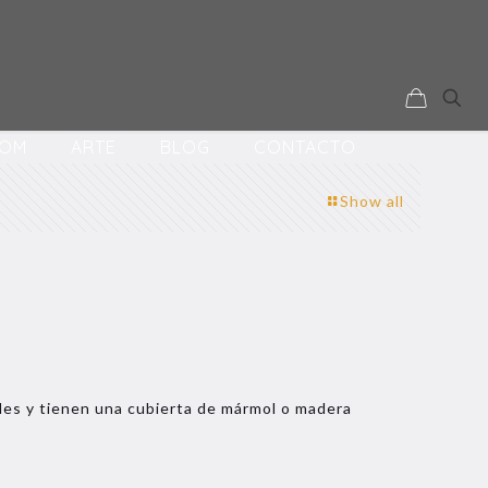
OM
ARTE
BLOG
CONTACTO
Show all
les y tienen una cubierta de mármol o madera